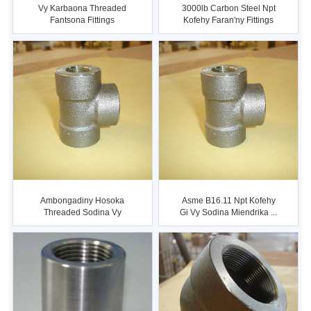
Vy Karbaona Threaded
3000lb Carbon Steel Npt
Fantsona Fittings
Kofehy Faran'ny Fittings
Ambongadiny Hosoka
Asme B16.11 Npt Kofehy
Threaded Sodina Vy
Gi Vy Sodina Miendrika ...
Fitting