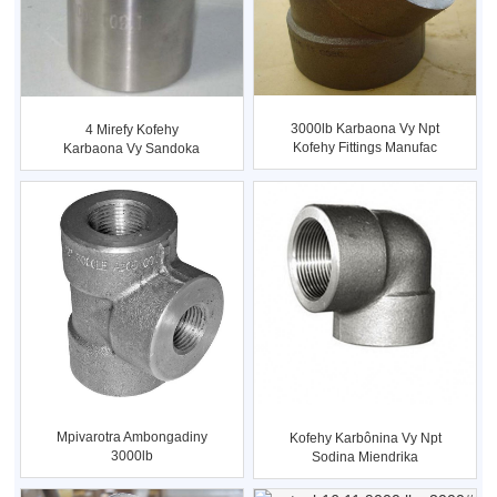
3000lb Karbaona Vy Npt
4 Mirefy Kofehy
Kofehy Fittings Manufac
Karbaona Vy Sandoka
...
Sodina Fitting
Mpivarotra Ambongadiny
Kofehy Karbônina Vy Npt
3000lb
Sodina Miendrika
Mpamatsy