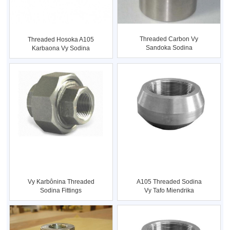
Threaded Carbon Vy
Threaded Hosoka A105
Sandoka Sodina
Karbaona Vy Sodina
Miendrika Mpanondrana
Fitting
Vy Karbônina Threaded
A105 Threaded Sodina
Sodina Fittings
Vy Tafo Miendrika
Manjavozavo ...