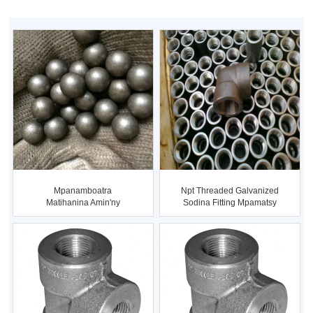
Mpanamboatra
Npt Threaded Galvanized
Matihanina Amin'ny
Sodina Fitting Mpamatsy
Grinding Media Bal...