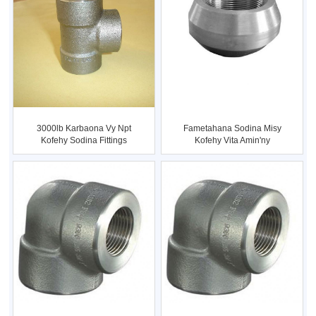
3000lb Karbaona Vy Npt
Fametahana Sodina Misy
Kofehy Sodina Fittings
Kofehy Vita Amin'ny
Vidiny
Karbonina