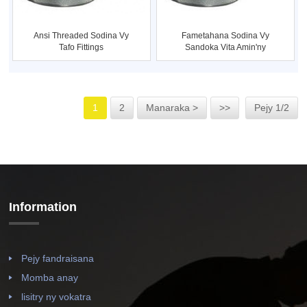
Ansi Threaded Sodina Vy
Fametahana Sodina Vy
Tafo Fittings
Sandoka Vita Amin'ny
Kofehy 2
1
2
Manaraka >
>>
Pejy 1/2
Information
Pejy fandraisana
Momba anay
lisitry ny vokatra