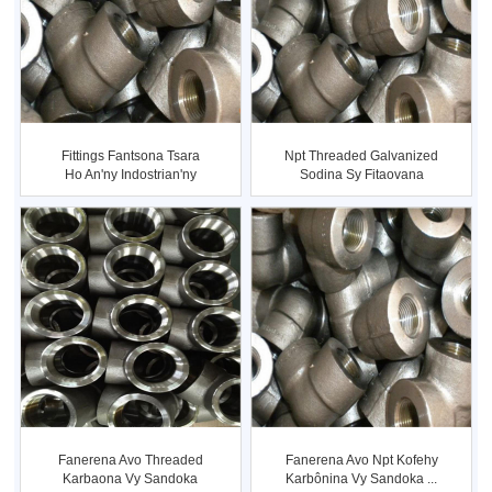
Fittings Fantsona Tsara
Npt Threaded Galvanized
Ho An'ny Indostrian'ny
Sodina Sy Fitaovana
Rano
Fanerena Avo Threaded
Fanerena Avo Npt Kofehy
Karbaona Vy Sandoka
Karbônina Vy Sandoka ...