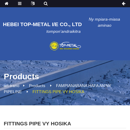
Ny mpiara-miasa
HEBEI TOP-METAL I/E CO., LTD
aminao
tompon'andraikitra
Products
an-trano
Products
FAMPIANARANA HAFA AN'NY
PIPELINE
FITTINGS PIPE VY HOSIKA
FITTINGS PIPE VY HOSIKA