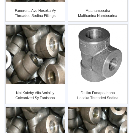
Fanerena Avo Hosoka Vy
Mpanamboatra
Threaded Sodina Fittings
Matihanina Namboarina
Npt Kofehy ...
Npt Kofehy Vita Amin'ny
Fasika Fanapoahana
Galvanized Sy Fantsona
Hosoka Threaded Sodina
Fantsona
Fittings