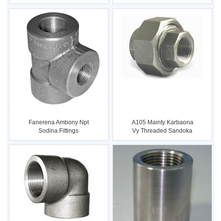
Sodina ...
Fanerena Ambony Npt
A105 Mainty Karbaona
Sodina Fittings
Vy Threaded Sandoka
Galvani ...