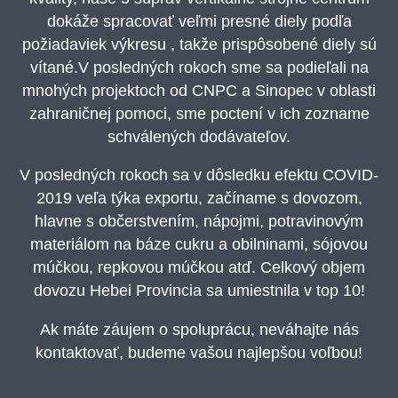
dokáže spracovať veľmi presné diely podľa
požiadaviek výkresu , takže prispôsobené diely sú
vítané.V posledných rokoch sme sa podieľali na
mnohých projektoch od CNPC a Sinopec v oblasti
zahraničnej pomoci, sme poctení v ich zozname
schválených dodávateľov.
V posledných rokoch sa v dôsledku efektu COVID-
2019 veľa týka exportu, začíname s dovozom,
hlavne s občerstvením, nápojmi, potravinovým
materiálom na báze cukru a obilninami, sójovou
múčkou, repkovou múčkou atď. Celkový objem
dovozu Hebei Provincia sa umiestnila v top 10!
Ak máte záujem o spoluprácu, neváhajte nás
kontaktovať, budeme vašou najlepšou voľbou!