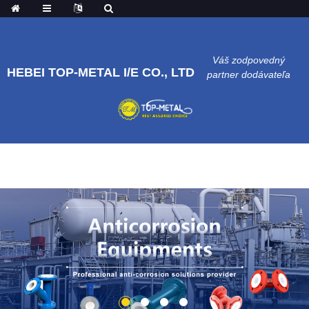
ob_start_detected
Váš zodpovedný
HEBEI TOP-METAL I/E CO., LTD
partner dodávateľa