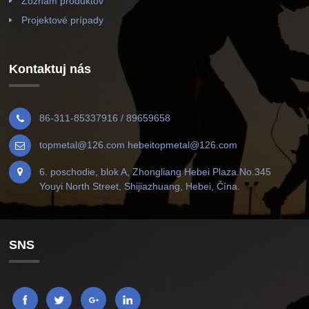
Zoznam produktov
Projektové prípady
Kontaktuj nás
86-311-85337916 / 89659658
topmetal@126.com hebeitopmetal@126.com
6. poschodie, blok A, Zhongliang Hebei Plaza.No.345
Youyi North Street, Shijiazhuang, Hebei, Čína.
SNS