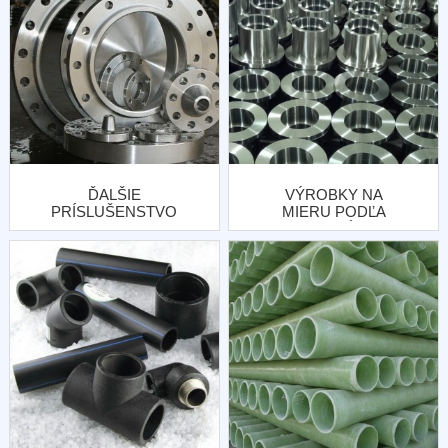
ĎALŠIE
VÝROBKY NA
PRÍSLUŠENSTVO
MIERU PODĽA
POTRUBIA
DODANÉHO
NÁKRESU