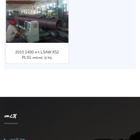
2015 1400 ቶን LSAW X52
PLS1 መስመር ቧንቧ
ፕሮጀክት ...
መረጃ
መነሻ ገጽ