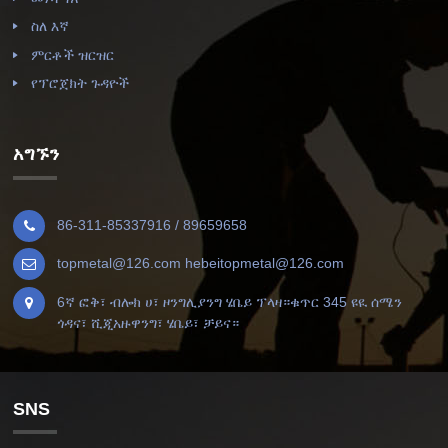
ስለ እኛ
ምርቶች ዝርዝር
የፕሮጀክት ጉዳዮች
አግኙን
86-311-85337916 / 89659658
topmetal@126.com hebeitopmetal@126.com
6ኛ ፎቅ፣ ብሎክ ሀ፣ ዞንግሊያንግ ሄቤይ ፕላዛ።ቁጥር 345 ዩዪ ሰሜን
ጎዳና፣ ሺጂአዙዋንግ፣ ሄቤይ፣ ቻይና።
SNS