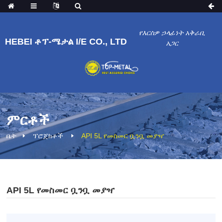
የእርስዎ ኃላፊነት አቅራቢ
HEBEI ቶፕ-ሜታል I/E CO., LTD
አጋር
ምርቶች
ቤት
ፕሮጀክቶች
API 5L የመስመር ቧንቧ መያዣ
API 5L የመስመር ቧንቧ መያዣ