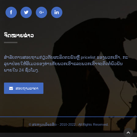
ຈົດໝາຍຂ່າວ
ສໍາ​ລັບ​ການ​ສອບ​ຖາມ​ກ່ຽວ​ກັບ​ຜະ​ລິດ​ຕະ​ພັນ​ຫຼື pricelist ຂອງ​ພວກ​ເຮົາ​, ກະ​
ລຸ​ນາ​ປ່ອຍ​ໃຫ້​ອີ​ເມວ​ຂອງ​ທ່ານ​ກັບ​ພວກ​ເຮົາ​ແລະ​ພວກ​ເຮົາ​ຈະ​ຕິດ​ຕໍ່​ພົວ​ພັນ​
ພາຍ​ໃນ 24 ຊົ່ວ​ໂມງ​.
ສອບຖາມລາຄາ
© ສະຫງວນລິຂະສິດ - 2010-2022 : All Rights Reserved.