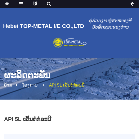
ຄູ່ຮ່ວມງານຜູ້ສະຫນອງທີ່
Hebei TOP-METAL I/E CO.,LTD
ຮັບຜິດຊອບຂອງທ່ານ
ຜະລິດຕະພັນ
ບ້ານ
ໂຄງການ
API 5L ເສັ້ນທໍ່ກໍລະນີ
API 5L ເສັ້ນທໍ່ກໍລະນີ