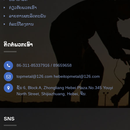
ກ່ຽວ​ກັບ​ພວກ​ເຮົາ
ລາຍການຜະລິດຕະພັນ
ກໍລະນີໂຄງການ
ຕິດ​ຕໍ່​ພວກ​ເຮົາ
86-311-85337916 / 89659658
topmetal@126.com hebeitopmetal@126.com
ຊັ້ນ 6, Block A, Zhongliang Hebei Plaza.No.345 Youyi
North Street, Shijiazhuang, Hebei, ຈີນ.
SNS