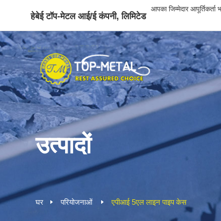
आपका जिम्मेदार आपूर्तिकर्ता 
हेबेई टॉप-मेटल आई/ई कंपनी, लिमिटेड
उत्पादों
घर
परियोजनाओं
एपीआई 5एल लाइन पाइप केस