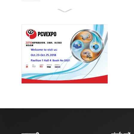
एपीआई 5एल पाइप श्रृंखला उत्पाद