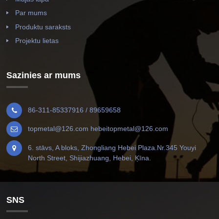
Par mums
Produktu saraksts
Projektu lietas
Sazinies ar mums
86-311-85337916 / 89659658
topmetal@126.com hebeitopmetal@126.com
6. stāvs, A bloks, Zhongliang Hebei Plaza.Nr.345 Youyi
North Street, Shijiazhuang, Hebei, Ķīna.
SNS