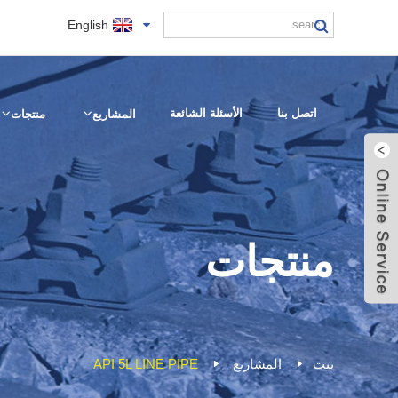
English
اتصل بنا
الأسئلة الشائعة
المشاريع
منتجات
ارسل بريد
منتجات
الكتروني
تواصل معي على
سكايب
بيت
المشاريع
API 5L LINE PIPE
توب ميتال