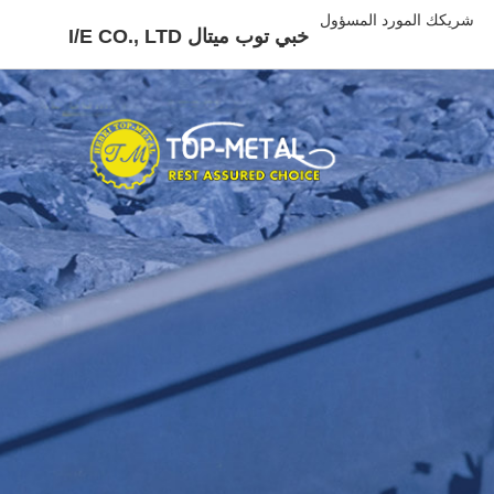
شريكك المورد المسؤول
خبي توب ميتال I/E CO., LTD