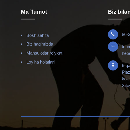
Ma `lumot
Biz bila
86-
Bosh sahifa
Biz haqimizda
top
Mahsulotlar ro'yxati
heb
Loyiha holatlari
6-qa
Pla
ko'c
Xito