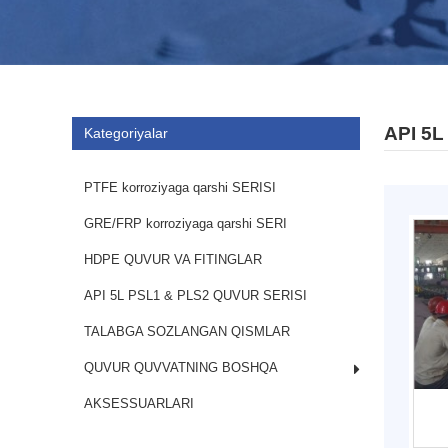
API 5
Kategoriyalar
PTFE korroziyaga qarshi SERISI
GRE/FRP korroziyaga qarshi SERI
HDPE QUVUR VA FITINGLAR
API 5L PSL1 & PLS2 QUVUR SERISI
TALABGA SOZLANGAN QISMLAR
QUVUR QUVVATNING BOSHQA
AKSESSUARLARI