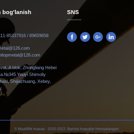
n bog'lanish
SNS
311-85337916 / 89659658
metal@126.com
eitopmetal@126.com
vat, A blok, Zhongliang Hebei
za.№345 Youyi Shimoliy
hasi, Shijiazhuang, Xebey,
y.
© Mualliflik huquqi - 2010-2022: Barcha huquqlar himoyalangan.