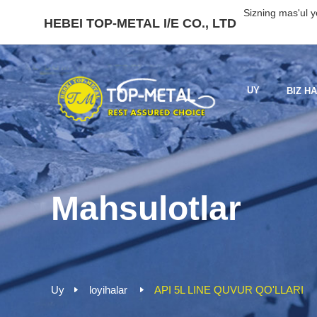
Sizning mas'ul y
HEBEI TOP-METAL I/E CO., LTD
UY
BIZ H
Mahsulotlar
Uy
loyihalar
API 5L LINE QUVUR QO'LLARI