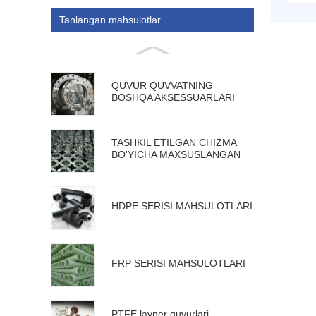
Tanlangan mahsulotlar
QUVUR QUVVATNING
BOSHQA AKSESSUARLARI
TASHKIL ETILGAN CHIZMA
BO'YICHA MAXSUSLANGAN
MAHSULOTLAR
HDPE SERISI MAHSULOTLARI
FRP SERISI MAHSULOTLARI
PTFE layner quvurlari