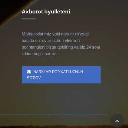
Axborot byulleteni
Mahsulotlarimiz yoki narxlar ro'yxati
haqida so'rovlar uchun elektron
pochtangizni bizga qoldiring va biz 24 soat
ichida bog'lanamiz.
NARXLAR RO'YXATI UCHUN
SO'ROV