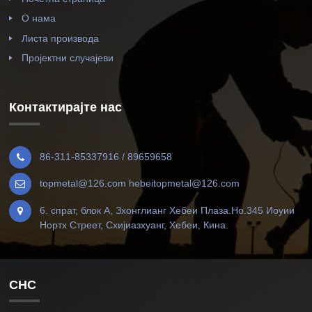
О нама
Листа производа
Пројектни случајеви
Контактирајте нас
86-311-85337916 / 89659658
topmetal@126.com hebeitopmetal@126.com
6. спрат, блок А, Зхонглианг Хебеи Плаза.Но.345 Иоуии
Нортх Стреет, Схијиазхуанг, Хебеи, Кина.
СНС