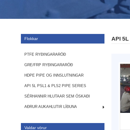
API 5L
Flokkar
PTFE RYÐINGARARÖÐ
GRE/FRP RYÐINGARARÖÐ
HDPE PIPE OG INNSLUTNINGAR
API 5L PSL1 & PLS2 PIPE SERIES
SÉRHANNIR HLUTAAR SEM ÓSKAÐI
AÐRUR AUKAHLUTIR LÍÐUNA
Valdar vörur