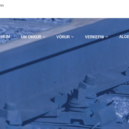
inn
HEIM
ALG
UM OKKUR
VÖRUR
VERKEFNI