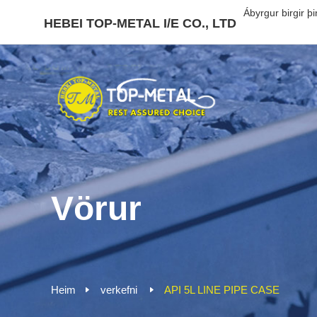
Ábyrgur birgir þ
HEBEI TOP-METAL I/E CO., LTD
Vörur
Heim
verkefni
API 5L LINE PIPE CASE