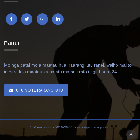
Panui
Mo nga patai mo a maatau hua, raarangi utu ranei, waiho mai to
imeera ki a maatau ka pa atu matou i roto i nga haora 24.
UTU MO TE RARANGI UTU
© Mana pupuri - 2010-2022 : Katoa nga mana pupuri.