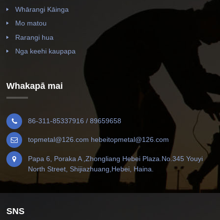
Whārangi Kāinga
Mo matou
Rarangi hua
Nga keehi kaupapa
Whakapā mai
86-311-85337916 / 89659658
topmetal@126.com hebeitopmetal@126.com
Papa 6, Poraka A ,Zhongliang Hebei Plaza.No.345 Youyi
North Street, Shijiazhuang,Hebei, Haina.
SNS