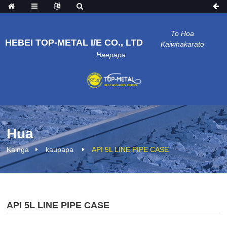
To Hoa
HEBEI TOP-METAL I/E CO., LTD
Kaiwhakarato
Haepapa
Hua
Kainga
kaupapa
API 5L LINE PIPE CASE
API 5L LINE PIPE CASE