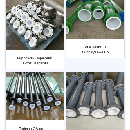
PFA Цевка За
Обложување Со
Прскање
Тефлонски Наредени
Лактот Завршува
Лабава Прирабница
Тефлон Обложена