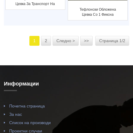
Цевка За Транспорт На
Киселина, Алкалност
Тефлонски Обложена
Цевка Со 1 Фиксна
Прирабница 1 Лабава
Прирабница
1
2
Следно >
>>
Страница 1/2
Информации
Почетна страница
За нас
Список на производи
Проектни случаи