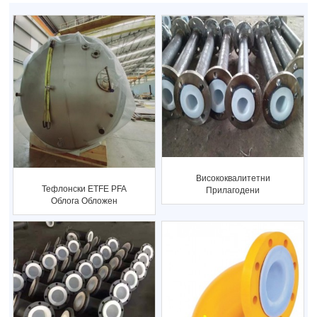
Висококвалитетни
Тефлонски ETFE PFA
Прилагодени
Облога Обложен
Тефлонски Обрабени
Резервоар За Мешање
Цевки За Колена ...
Складирање...