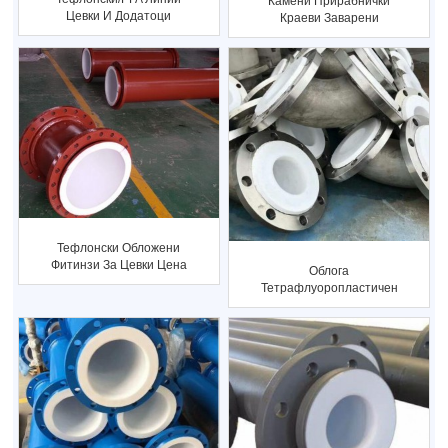
Камени Прирабнички
Цевки И Додатоци
Краеви Заварени
Градежни Цевки Калеми
Тефлонски Обложени
Фитинзи За Цевки Цена
Облога
Конкурентна
Тетрафлуоропластичен
Тефлонски...
Јаглероден Челик
Тефлонски Тефлонски...