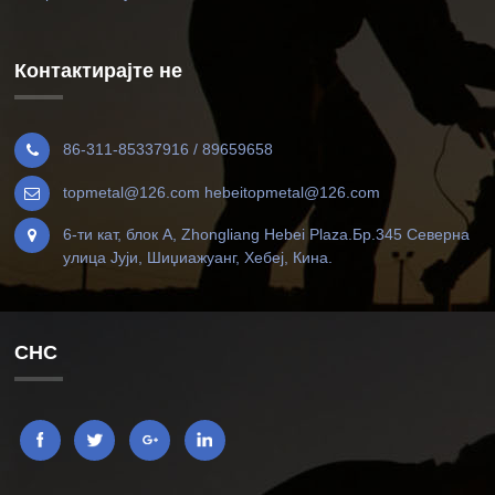
Контактирајте не
86-311-85337916 / 89659658
topmetal@126.com hebeitopmetal@126.com
6-ти кат, блок А, Zhongliang Hebei Plaza.Бр.345 Северна
улица Јуји, Шиџиажуанг, Хебеј, Кина.
СНС