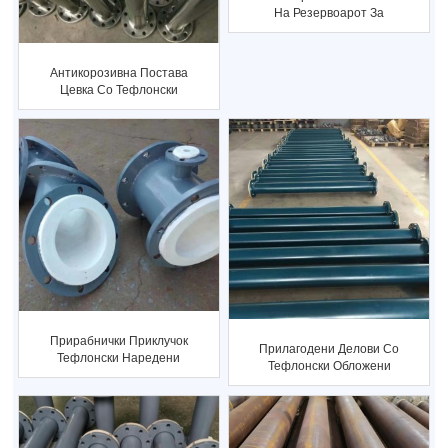
На Резервоарот За
Складирање Киселина
Антикорозивна Постава
Цевка Со Тефлонски
Обложен За...
Прирабнички Приклучок
Прилагодени Делови Со
Тефлонски Наредени
Тефлонски Обложени
Фитинзи За Цевки Лин...
Тефлонски Обложени
Цевки Fi...