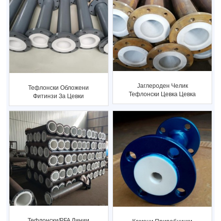
Јаглероден Челик
Тефлонски Обложени
Тефлонски Цевка Цевка
Фитинзи За Цевки
Со Челична Обвивка...
Ценовник За Тефлонски
Обложен...
Тефлонски/PFA Линии