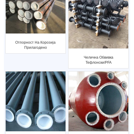
Отпорност На Корозија
Прилагодено
Тефлонски Обложено
Челична Обвивка
Equa...
Тефлонски/PFA
Антикорозивен
Јаглерод Ste...