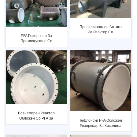
Професионален Антико
За Реактор Со
PFA Резервоар За
Тефлонски Обвивка...
Премачкување Со
Прскање За
Приспособен Како
Црвен...
Вознемирен Реактор
Обложен Со PFA За
Тефлонски PFA Обложен
Хемиската Индустрија...
Резервоар За Киселина
Или Друга Корозија