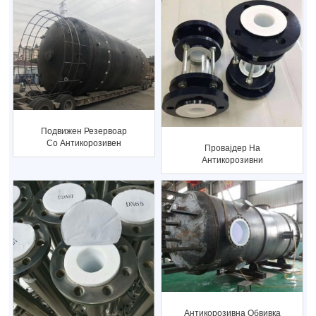
Подвижен Резервоар
Со Антикорозивен
Провајдер На
Тефлонски Обложен
Антикорозивни
Решенија Со Тефлонски
Облоги...
Антикорозивна Обвивка