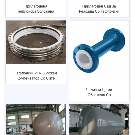
Прилагодена
Прилагоден Сад За
Тефлонски Обложена
Реакција Со Тефлонски
Цевка Со Лабава
Обложен Според Д-Р...
Прирабница За...
Тефлонски PFA Обложен
Компензатор Со Сите
Големини Тефлонски
Облога...
Челични Цевки
Обложена Со
Тефлонски Цевки Со 2
Фиксни Заварени...