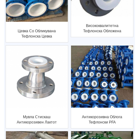
Висококвалитетна
Тефлонска Обложена
Цевка Со Обликувана
Цевка
Тефлонска Цевка
Обложена Со
Јаглероден Челик За...
Мувла Стискаш
Антикорозивна Облога
Антикорозивен Лактот
Тефлонски PFA
Обложена Ел...